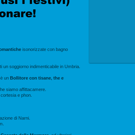
usi i festivi)
fonare!
roma
ntiche
isonorizzate con bagno
i un soggiorno indimenticabile in Umbria.
c'è un
Bollitore con tisane, the e
che siamo affittacamere.
 cortesia e phon.
Stazione
di Narni.
m.